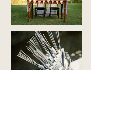
WEDDING PLANNER &
DESIGN: Confetti a Colazione
PHOTO: Federica Norcini
FLOWERS: Fiori di Pesco
HAIR & MAKE UP: Gocce