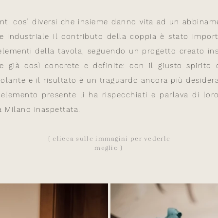
ti così diversi che insieme danno vita ad un abbiname
 industriale il contributo della coppia è stato impor
li elementi della tavola, seguendo un progetto creato 
e già così concrete e definite: con il giusto spirito 
olante e il risultato è un traguardo ancora più desider
 elemento presente li ha rispecchiati e parlava di lor
a Milano inaspettata.
{ clicca sulle immagini per vederle
meglio }