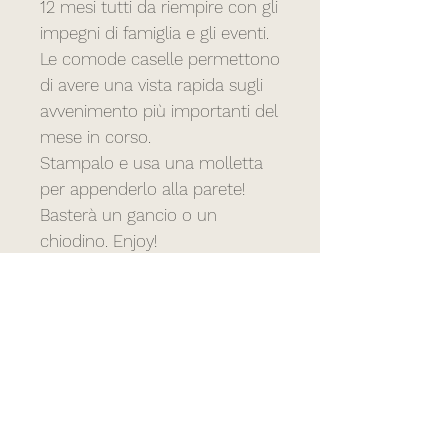
12 mesi tutti da riempire con gli
impegni di famiglia e gli eventi.
Le comode caselle permettono
di avere una vista rapida sugli
avvenimento più importanti del
mese in corso.
Stampalo e usa una molletta
per appenderlo alla parete!
Basterà un gancio o un
chiodino. Enjoy!
Licenza del File
Tutti i diritti sono riservati.
Formato del File
Qualsiasi riproduzione, anche
parziale, senza autorizzazione
Il file, in formato .pdf, verrà inviato
scritta è vietata.
tramite link via mail e sarà
possibile effettuare il download per